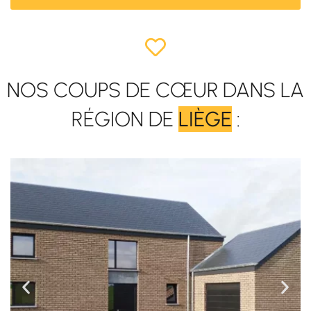
ORP-LE-GRAND
à partir de 310.000€
3
1
+ D'INFORMATIONS SUR CE BIEN
OPPREBAIS
à partir de 359.000€
3
1
+ D'INFORMATIONS SUR CE BIEN