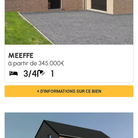
OPHEYLISSEM
à partir de 292.500€
3
1
+ D'INFORMATIONS SUR CE BIEN
Faites le
bon choix !
Maisons Baijot vous propose
des maisons prêtes à
vivre
dans toutes les provinces wallonnes. Une offre large
dans laquelle vous trouverez le logement de vos rêves
répondant à tous vos critères d’habitabilité, quelle que
soit la taille de votre famille. Avec toujours des
finitions