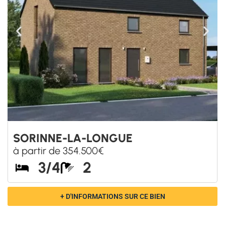
TOUTES LES RÉGIONS
Gérer le consentement
SORINNE-LA-LONGUE
Pour offrir les meilleures expériences, nous utilisons des technologies telles
que les cookies pour stocker et/ou accéder aux informations des appareils.
à partir de 354.500€
Le fait de consentir à ces technologies nous permettra de traiter des
3/4
2
données telles que le comportement de navigation ou les ID uniques sur ce
site. Le fait de ne pas consentir ou de retirer son consentement peut avoir
un effet négatif sur certaines caractéristiques et fonctions.
+ D'INFORMATIONS SUR CE BIEN
Accepter