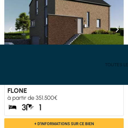
soignées et des matériaux de qualité
.
Maisons Baijot c’est avant tout un esprit de famille
+ de 35 ans d’existence et de savoir-faire à votre
service
Le cahier des charges le plus complet du marché
Un partenaire fiable, durable et un interlocuteur
unique
Un show-room de + de 700m² et 6 maisons témoins
Des projets sur mesure et 100% personnalisable
Le choix possible du Gros Œuvre Fermé au Clé sur
Porte
Très grands choix de matériaux sans compléments
budgétaires
Vous avez la liberté de réaliser des postes vous-
même