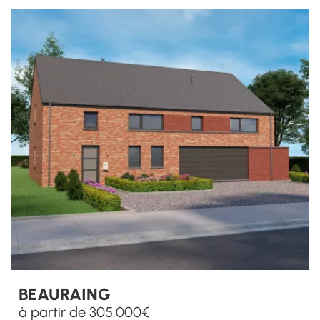
Refuser
Voir les préférences
NOUS CONTACTER
BEAURAING
à partir de 305.000€