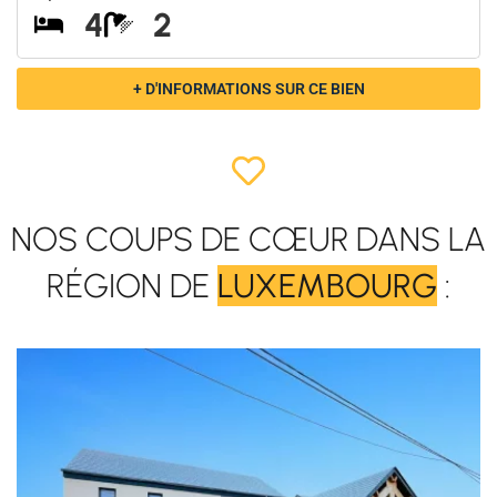
4
2
+ D'INFORMATIONS SUR CE BIEN
NOS COUPS DE CŒUR DANS LA
RÉGION DE
LUXEMBOURG
:
NIVES
à partir de 260.000€
3/4
1