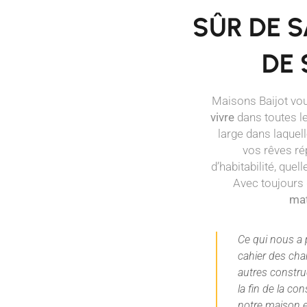
SÛR DE SA MAISON. SÛR
DE SON PRIX.
Maisons Baijot vous propose
des maisons prêtes à
vivre
dans toutes les provinces wallonnes. Une offre
large dans laquelle vous trouverez le logement de
vos rêves répondant à tous vos critères
d’habitabilité, quelle que soit la taille de votre famille.
Avec toujours des
finitions soignées et des
matériaux de qualité
.
Ce qui nous a plu chez Maisons Baijot c’est le
cahier des charges très complet comparé aux
autres constructeurs du marché. Deux ans après
la fin de la construction, on est toujours ravis de
notre maison et on en profite tous les jours.